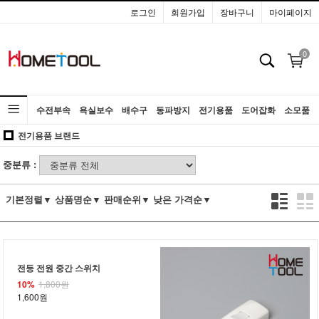
로그인
회원가입
장바구니
마이페이지
0
수전부속
욕실보수
배수구
동파방지
전기용품
도어잡화
소모품
전기용품 브랜드
공구
중분류 :
기본정렬▼
상품명순▼
판매순위▼
낮은 가격순▼
전등 전원 중간 스위치
10%
1,800원
1,600원