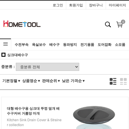
로그인
회원가입
장바구니
마이페이지
0
수전부속
욕실보수
배수구
동파방지
전기용품
도어잡화
소모품
싱크대배수구
공구
중분류 :
기본정렬▼
상품명순▼
판매순위▼
낮은 가격순▼
대형 배수구용 싱크대 뚜껑 덮개 배
수구커버 거름망 마개
Kitchen Sink Drain Cover & Straine
r collection