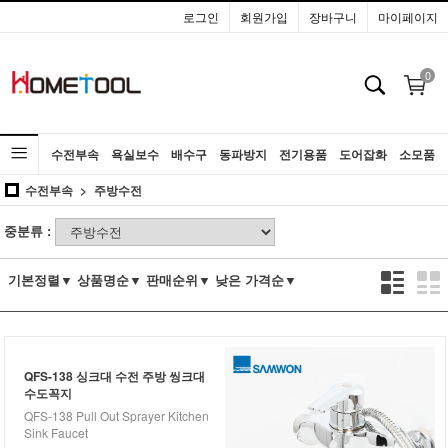
로그인
회원가입
장바구니
마이페이지
0
수전부속
욕실보수
배수구
동파방지
전기용품
도어잡화
소모품
수전부속
주방수전
공구
중분류 :
기본정렬▼
상품명순▼
판매순위▼
낮은 가격순▼
QFS-138 싱크대 수전 주방 씽크대
수도꼭지
QFS-138 Pull Out Sprayer Kitchen
Sink Faucet