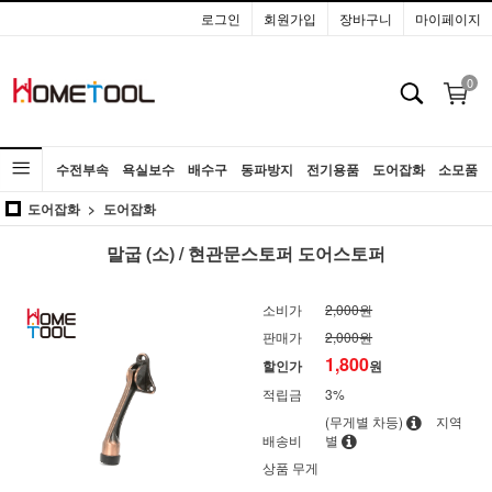
로그인
회원가입
장바구니
마이페이지
0
수전부속
욕실보수
배수구
동파방지
전기용품
도어잡화
소모품
도어잡화
도어잡화
공구
말굽 (소) / 현관문스토퍼 도어스토퍼
소비가
2,000원
판매가
2,000원
1,800
할인가
원
적립금
3%
(무게별 차등)
지역
배송비
별
상품 무게