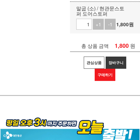
말굽 (소) / 현관문스토
퍼 도어스토퍼
+1
-1
1,800
원
1,800
원
총 상품 금액
관심상품
장바구니
구매하기