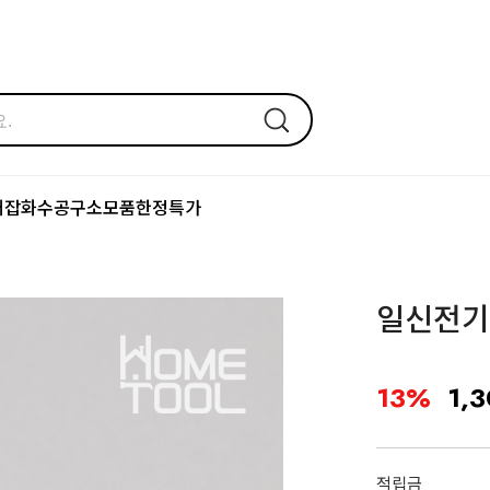
어잡화
수공구
소모품
한정특가
일신전기 
13%
1,
적립금