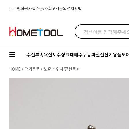
로그인
회원가입
주문/조회
고객문의
설치방법
수전부속
욕실보수
싱크대배수구
동파열선
전기용품
도
HOME
>
전기용품
>
노출 스위치/콘센트
>