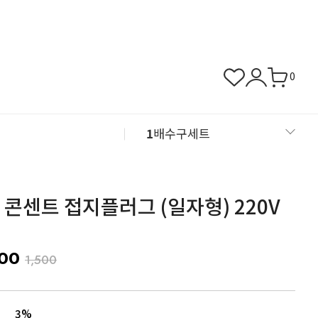
0
1
배수구세트
2
뚜껑/덮개/거름망
콘센트 접지플러그 (일자형) 220V
3
바닥배관자재
4
동파방지열선
300
1,500
5
칼브럭/피스
3%