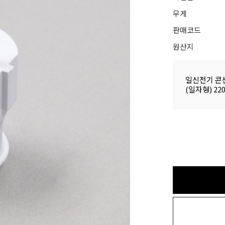
무게
판매코드
원산지
일신전기 콘
(일자형) 22