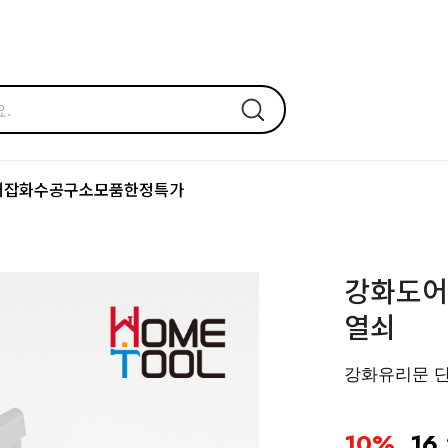
어잡화
수공구
소모품
한정특가
강화도어
열쇠
강화유리문 
10%
16