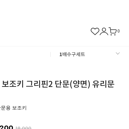
0
1
배수구세트
2
뚜껑/덮개/거름망
 보조키 그리핀2 단문(양면) 유리문
3
바닥배관자재
4
동파방지열선
단문용 보조키
5
칼브럭/피스
,200
18,000