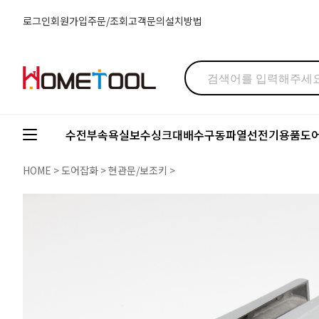
로그인
회원가입
주문/조회
고객문의
설치방법
수전부속
욕실보수
싱크대배수구
동파열선
전기용품
도
HOME
>
도어잡화
>
현관문/보조키
>